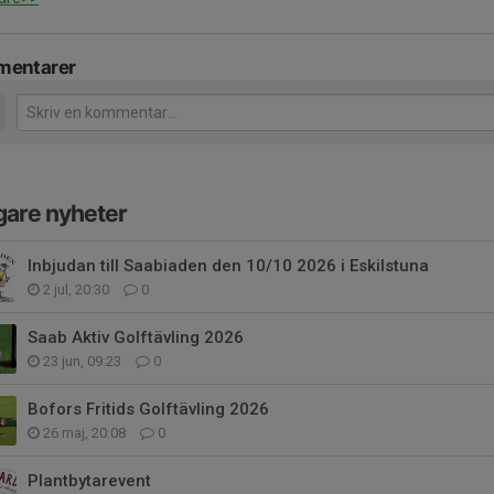
entarer
gare nyheter
Inbjudan till Saabiaden den 10/10 2026 i Eskilstuna
2 jul, 20:30
0
Saab Aktiv Golftävling 2026
23 jun, 09:23
0
Bofors Fritids Golftävling 2026
26 maj, 20:08
0
Plantbytarevent