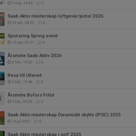
5 maj, 14:49
0
Saab Aktiv mästerskap luftgevär/pistol 2026
24 apr, 08:33
0
Sponsring Spring event
15 apr, 20:51
0
Årsmöte Saab Aktiv 2026
6 feb, 14:30
0
Resa till Ullared
5 feb, 15:48
0
Årsmöte Bofors Fritid
5 feb, 09:28
0
Saab Aktiv mästerskap Dynamiskt skytte (IPSC) 2025
14 jul 2025
0
Saab Aktiv mästerskap i golf 2025