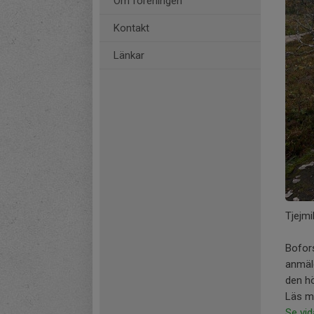
Om föreningen
Kontakt
Länkar
Tjejmi
Bofor
anmäle
den hö
Läs m
Se vi