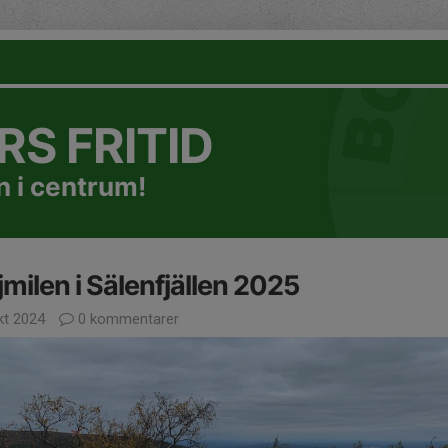
S FRITID
 i centrum!
jmilen i Sälenfjällen 2025
kt 2024
0 kommentarer