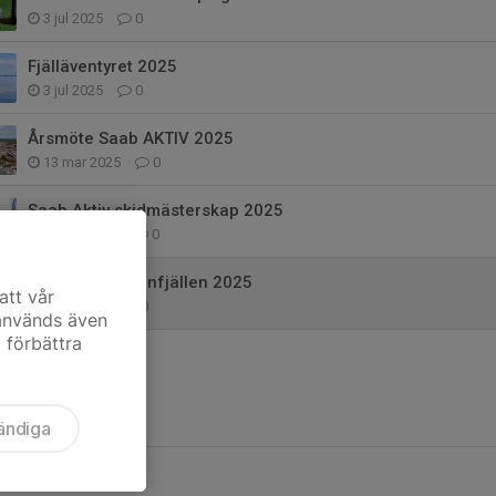
3 jul 2025
0
Fjälläventyret 2025
3 jul 2025
0
Årsmöte Saab AKTIV 2025
13 mar 2025
0
Saab Aktiv skidmästerskap 2025
18 nov 2024
0
Tjejmilen i Sälenfjällen 2025
att vår
9 okt 2024
0
 används även
t förbättra
ändiga