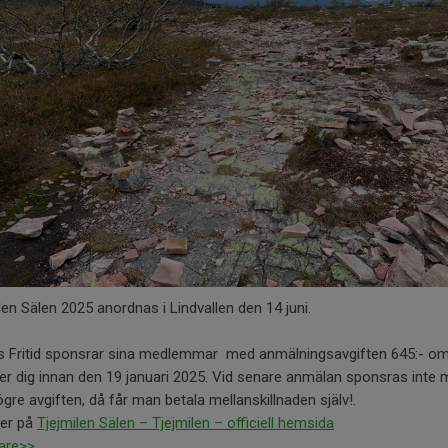
len Sälen 2025 anordnas i Lindvallen den 14 juni.
s Fritid sponsrar sina medlemmar med anmälningsavgiften 645:- o
r dig innan den 19 januari 2025. Vid senare anmälan sponsras inte
gre avgiften, då får man betala mellanskillnaden själv!.
er på
Tjejmilen Sälen – Tjejmilen – officiell hemsida
dare>>