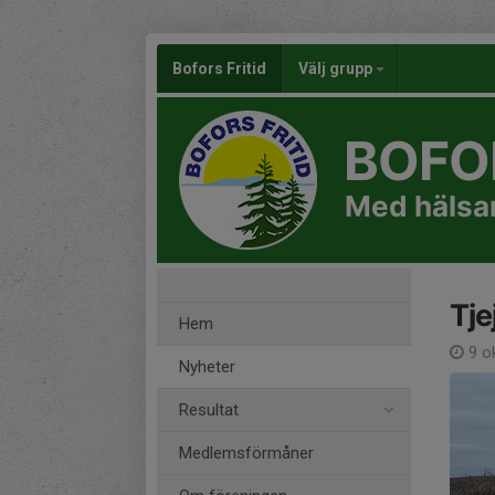
Bofors Fritid
Välj grupp
BOFOR
Med hälsan
Tje
Hem
9 o
Nyheter
Resultat
Medlemsförmåner