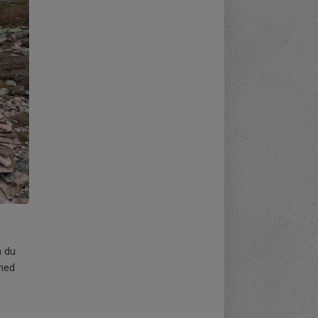
m du
 med