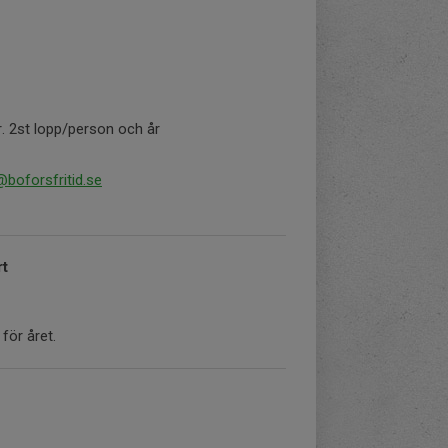
r. 2st lopp/person och år
@boforsfritid.se
rt
för året.