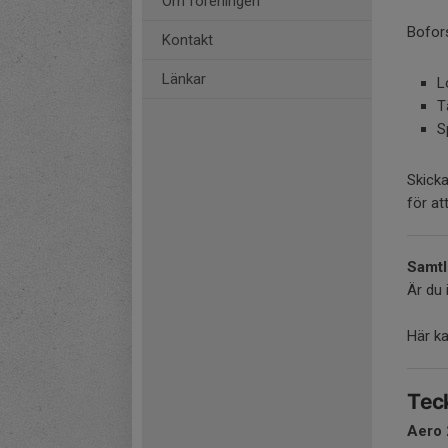
Om föreningen
Bofors
Kontakt
Länkar
L
T
S
Skicka
för at
Samtl
Är du 
Här k
Teck
Aero