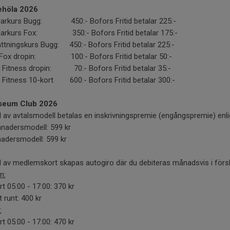
ehöla 2026
jarkurs Bugg: 450:- Bofors Fritid betalar 225:-
jarkurs Fox: 350:- Bofors Fritid betalar 175:-
ttningskurs Bugg: 450:- Bofors Fritid betalar 225:-
Fox dropin: 100:- Bofors Fritid betalar 50:-
 Fitness dropin: 70:- Bofors Fritid betalar 35:-
 Fitness 10-kort 600:- Bofors Fritid betalar 300:-
seum Club 2026
l av avtalsmodell betalas en inskrivningspremie (engångspremie) enli
nadersmodell: 599 kr
adersmodell: 599 kr
l av medlemskort skapas autogiro där du debiteras månadsvis i försk
n:
t 05:00 - 17:00: 370 kr
 runt: 400 kr
:
t 05:00 - 17:00: 470 kr