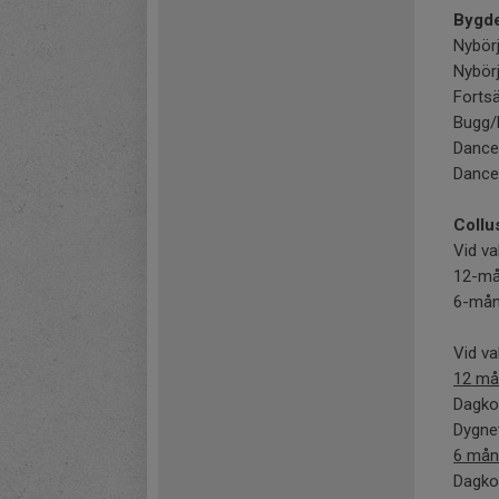
Bygd
Nybör
Nybör
Fortsä
Bugg/
Dance
Dance
Collu
Vid va
12-må
6-mån
Vid va
12 må
Dagkor
Dygnet
6 mån
Dagkor