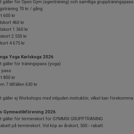
t gäller för Open Gym (egenträning) och samtliga gruppträningspass
sträning 70 kr / gång
t 600 kr
skort 460 kr
lskort 1 360 kr
skort 2 550 kr
kort 4 675 kr
nga Yoga Karlskoga 2026
t gäller för träningspass (yoga)
/ pass
t 800 kr
m 7 tillfällen 630 kr
t gäller ej Workshops med inbjuden instruktör, vilket kan förekomma 
s Gymnastikförening 2026
et gäller för terminskort för GYMMIX GRUPPTRÄNING
rabatt på terminskort. Vid köp av årskort, 500:- rabatt.