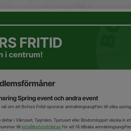
S FRITID
 i centrum!
dlemsförmåner
sring Spring event och andra event
 väl om att Bofors Fritid sponsrar anmälningsavgiften till olika
sprin
deltar i Vårruset, Tjejmilen, Tjurruset eller Blodomloppet skicka in et
nummer till
info@boforsfritid.se
för att få tillbaka anmälningsavgifte