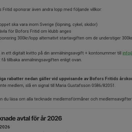
 Fritid sponsrar även andra lopp med följande villkor:
oppet ska vara inom Sverige (löpning, cykel, skidor)
ävla för Bofors Fritid om klubb anges
ponsring 300kr/lopp alternativt startavgiften om de understiger 300k
 in ett digitalt kvitto på din anmälningsavgift + kontonummer till
info
t få tillbaka anmälningsavgiften enligt ovan.
iga rabatter nedan gäller vid uppvisande av Bofors Fritids årsko
inte medlem, slå en signal till Maria Gustafsson 0586/82051.
an du läsa om alla tecknade medlemsförmåner och medlemsavgifter 
nade avtal för år 2026
 2026