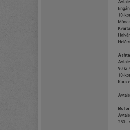
Avtale
Engång
10-kor
Månad
Kvarta
Halvår
Helårs
Ashta
Avtale
90 kr 
10-kor
Kurs o
Avtale
Bofor
Avtal
250:- 