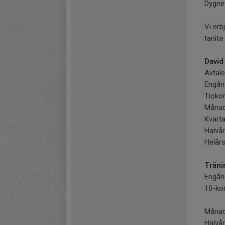
Dygnet
Vi erb
tanita
David
Avtale
Engång
Tiokor
Månad
Kvarta
Halvår
Helårs
Träni
Engån
10-kor
Månad
Halvår