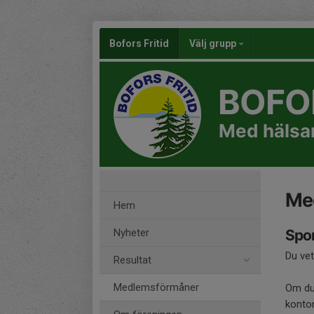
Bofors Fritid
Välj grupp
BOFOR
Med hälsan
Me
Hem
Nyheter
Spon
Du vet
Resultat
Medlemsförmåner
Om du 
konto