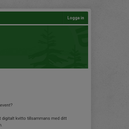
Logga in
gevent
?
t digitalt kvitto tillsammans med ditt
n.