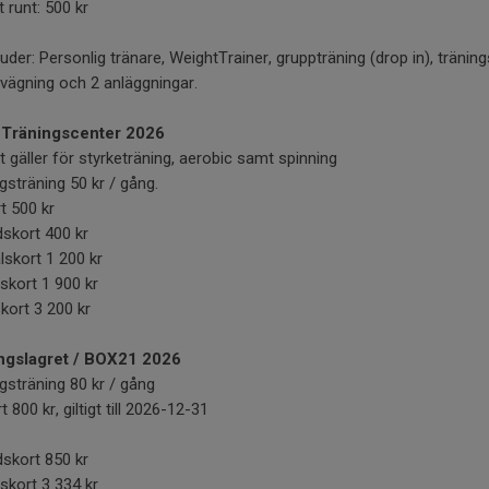
 runt: 500 kr
juder: Personlig tränare, WeightTrainer, gruppträning (drop in), tränin
 vägning och 2 anläggningar.
 Träningscenter 2026
t gäller för styrketräning, aerobic samt spinning
sträning 50 kr / gång.
t 500 kr
skort 400 kr
lskort 1 200 kr
skort 1 900 kr
kort 3 200 kr
ngslagret / BOX21 2026
gsträning 80 kr / gång
t 800 kr, giltigt till 2026-12-31
skort 850 kr
skort 3 334 kr