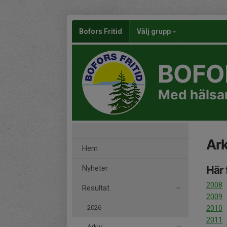
Bofors Fritid
Välj grupp
BOFOR
Med hälsan
Ark
Hem
Nyheter
Här 
2008
Resultat
2009
2026
2010
2011
Arkiv