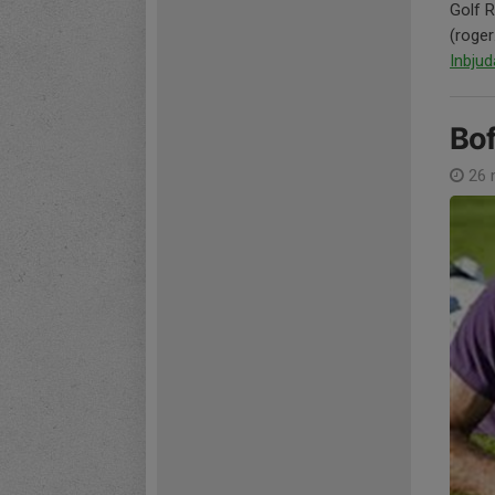
Golf R
(roge
Inbju
Bof
26 