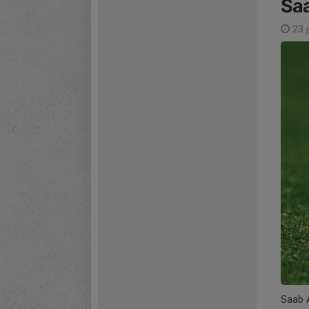
Saa
23 j
Saab 