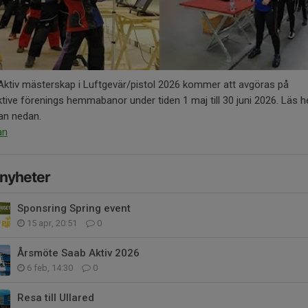
Aktiv mästerskap i Luftgevär/pistol 2026 kommer att avgöras på
tive förenings hemmabanor under tiden 1 maj till 30 juni 2026. Läs h
an nedan.
an
 nyheter
Sponsring Spring event
15 apr, 20:51
0
Årsmöte Saab Aktiv 2026
6 feb, 14:30
0
Resa till Ullared