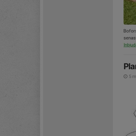
Bofor
senast
Inbju
Pla
5 m