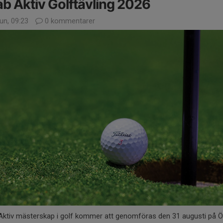
b Aktiv Golftävling 2026
un, 09:23
0 kommentarer
Aktiv mästerskap i golf kommer att genomföras den 31 augusti på Ö