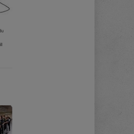
du
ll