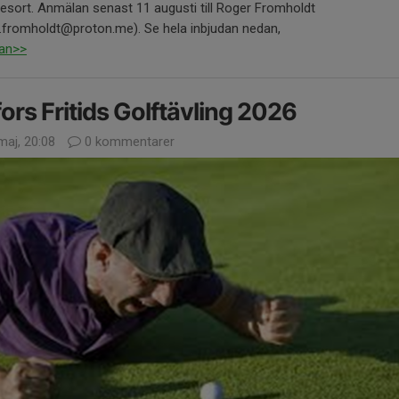
esort. Anmälan senast 11 augusti till Roger Fromholdt
r.fromholdt@proton.me). Se hela inbjudan nedan,
dan>>
ors Fritids Golftävling 2026
maj, 20:08
0 kommentarer