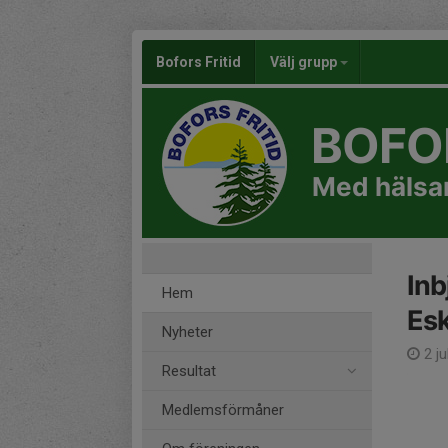
Bofors Fritid
Välj grupp
BOFOR
Med hälsan
Inb
Hem
Esk
Nyheter
2 ju
Resultat
Medlemsförmåner