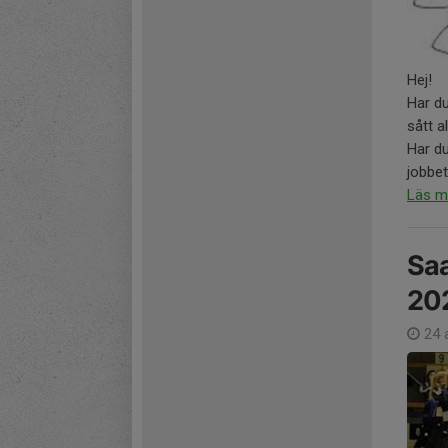
Hej!
Har du
sått a
Har du
jobbet
Läs m
Saa
20
24 a