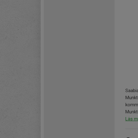
Saabi
Munkt
komme
Munkte
Läs m