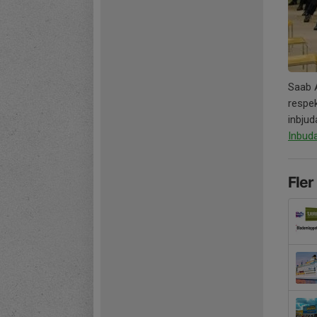
Saab 
respek
inbjud
Inbud
Fler