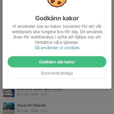
Saab Aktiv Golftävling 2026
23 jun, 09:23
0
Godkänn kakor
Bofors Fritids Golftävling 2026
Vi använder oss av kakor (cookies) för att vår
26 maj, 20:08
0
webbplats ska fungera bra för dig. De används
även för webbanalys i syfte att hjälpa oss att
Plantbytarevent
förbättra våra tjänster.
5 maj, 14:49
0
Så använder vi cookies
Saab Aktiv mästerskap luftgevär/pistol 2026
Godkänn alla kakor
24 apr, 08:33
0
Sponsring Spring event
Bara nödvändiga
15 apr, 20:51
0
Årsmöte Saab Aktiv 2026
6 feb, 14:30
0
Resa till Ullared
5 feb, 15:48
0