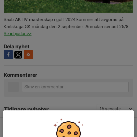
Saab AKTIV mästerskap i golf 2024 kommer att avgöras på
Karlskoga GK måndag den 2 september. Anmälan senast 25/8.
Se inbjudan>>
Dela nyhet
Kommentarer
Tidigare nyheter
Inbjudan till Saabiaden den 10/10 2026 i Eskilstuna
2 jul, 20:30
0