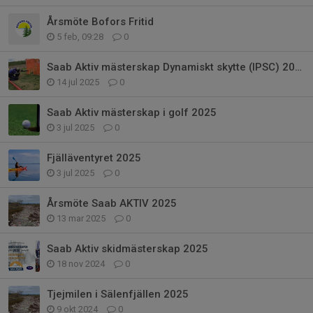
Årsmöte Bofors Fritid
5 feb, 09:28
0
Saab Aktiv mästerskap Dynamiskt skytte (IPSC) 2025
14 jul 2025
0
Saab Aktiv mästerskap i golf 2025
3 jul 2025
0
Fjälläventyret 2025
3 jul 2025
0
Årsmöte Saab AKTIV 2025
13 mar 2025
0
Saab Aktiv skidmästerskap 2025
18 nov 2024
0
Tjejmilen i Sälenfjällen 2025
9 okt 2024
0