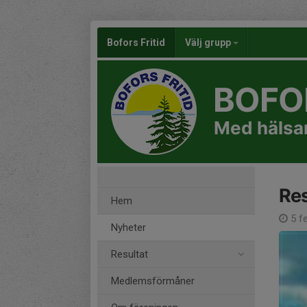
Bofors Fritid
Välj grupp
BOFOR
Med hälsan
Res
Hem
5 fe
Nyheter
Resultat
Medlemsförmåner