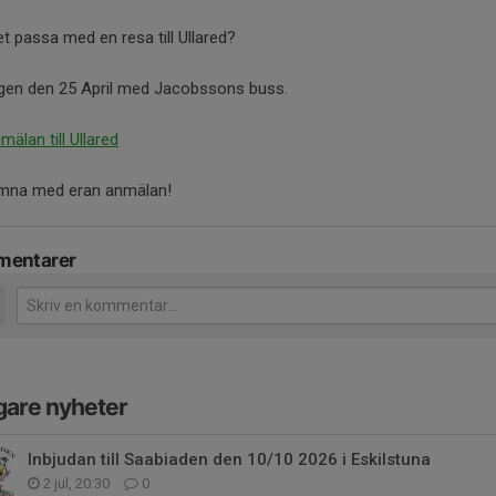
t passa med en resa till Ullared?
gen den 25 April med Jacobssons buss.
mälan till Ullared
mna med eran anmälan!
entarer
gare nyheter
Inbjudan till Saabiaden den 10/10 2026 i Eskilstuna
2 jul, 20:30
0